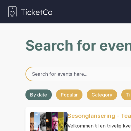
Search for eve
By date
Popular
Category
Ti
Sesonglansering - Te
Velkommen til en trivelig kve