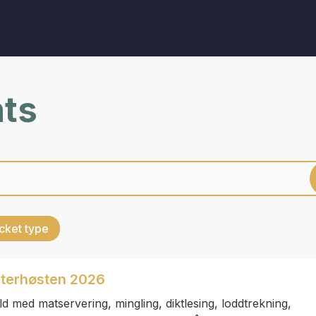
nts
cket type
aterhøsten 2026
ld med matservering, mingling, diktlesing, loddtrekning,