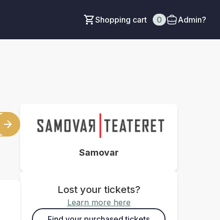
Shopping cart
0
Admin?
Samovar
Lost your tickets?
Learn more here
Find your purchased tickets